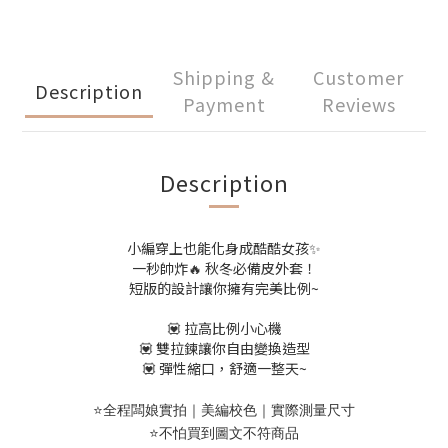
Shipping &
Customer
Description
Payment
Reviews
Description
小編穿上也能化身成酷酷女孩✨
一秒帥炸🔥 秋冬必備皮外套！
短版的設計讓你擁有完美比例~
💟 拉高比例小心機
💟 雙拉鍊讓你自由變換造型
💟 彈性縮口，舒適一整天~
⭐️全程闆娘實拍｜美編校色｜實際測量尺寸
⭐️不怕買到圖文不符商品