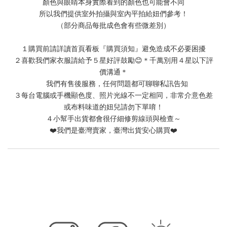
顏色與眼睛本身實際看到的顏色也可能會不同
所以我們提供室外拍攝與室內平拍給妞們參考！
（部分商品每批成色會有些微差別）
１購買前請詳讀首頁看板『購買須知』避免造成不必要困擾
２喜歡我們家衣服請給予５星好評鼓勵😊＊千萬別用４星以下評
價溝通＊
我們有售後服務，任何問題都可聊聊私訊告知
３每台電腦或手機顯色度、照片光線不一定相同，非常介意色差
或布料味道的妞兒請勿下單唷！
４小幫手出貨都會很仔細修剪線頭與檢查～
❤️我們是臺灣賣家，臺灣出貨安心購買❤️