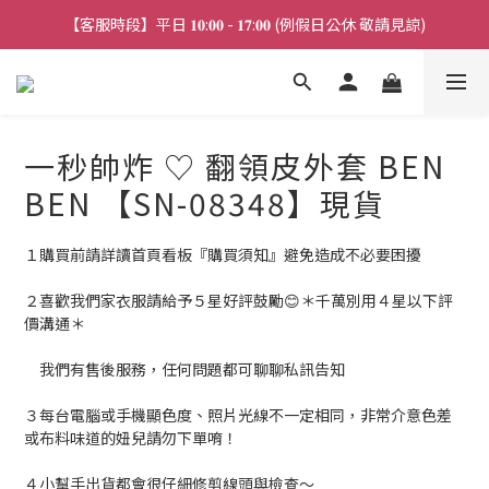
【客服時段】平日 𝟏𝟎:𝟎𝟎 - 𝟏𝟕:𝟎𝟎 (例假日公休 敬請見諒)
【連線直播】每週二 ~ 週五 𝟐𝟎:𝟎𝟎 詳見 𝑰𝑮 公告 
【連線直播】每週二 ~ 週五 𝟐𝟎:𝟎𝟎 詳見 𝑰𝑮 公告 
一秒帥炸 ♡ 翻領皮外套 BEN
BEN 【SN-08348】現貨
１購買前請詳讀首頁看板『購買須知』避免造成不必要困擾
２喜歡我們家衣服請給予５星好評鼓勵😊＊千萬別用４星以下評
價溝通＊
　我們有售後服務，任何問題都可聊聊私訊告知
３每台電腦或手機顯色度、照片光線不一定相同，非常介意色差
或布料味道的妞兒請勿下單唷！
４小幫手出貨都會很仔細修剪線頭與檢查～