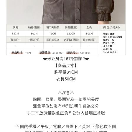
❤️米豆身高167/體重52❤️
【商品尺寸】
胸平量61CM
衣長50CM
⚠️注意⚠️
胸圍、腰圍、臀圍皆為一整圈的長度
測量單位如沒有特別註明則皆為公分
手工平放測量誤差正負５公分內皆屬正常喔
不同的手機／平板／電腦／白燈下／黃燈下 顯色度不同