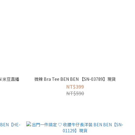
微辣 Bra Tee BEN BEN 【SN-03789】現貨
NT$399
NT$590