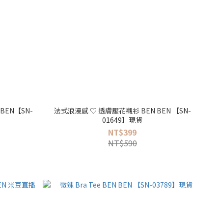
BEN【SN-
法式浪漫感 ♡ 透膚壓花襯衫 BEN BEN 【SN-
01649】現貨
NT$399
NT$590