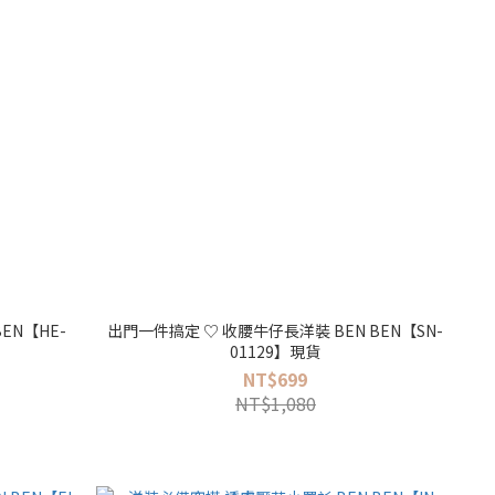
EN【HE-
出門一件搞定 ♡ 收腰牛仔長洋裝 BEN BEN【SN-
01129】現貨
NT$699
NT$1,080