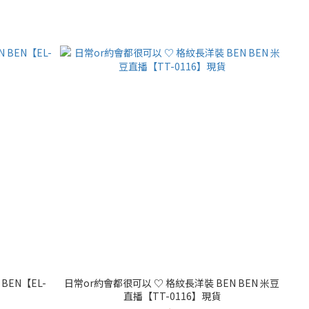
BEN【EL-
日常or約會都很可以 ♡ 格紋長洋裝 BEN BEN 米豆
直播【TT-0116】現貨