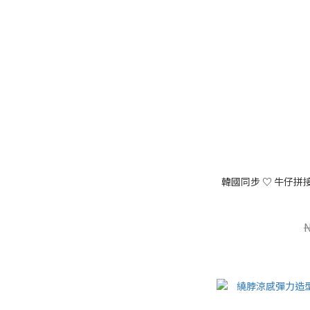
韓國同步 ♡ 牛仔拼接