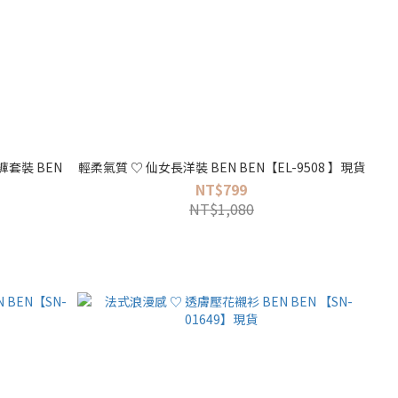
褲套裝 BEN
輕柔氣質 ♡ 仙女長洋裝 BEN BEN【EL-9508 】現貨
NT$799
NT$1,080