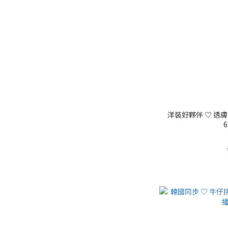
洋裝好夥伴 ♡ 透膚小