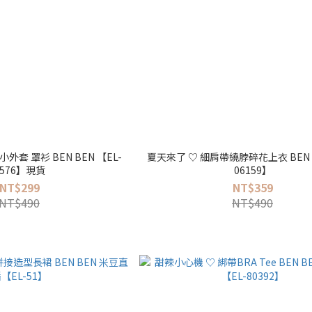
外套 罩衫 BEN BEN 【EL-
夏天來了 ♡ 細肩帶繞脖碎花上衣 BEN 
6576】現貨
06159】
NT$299
NT$359
NT$490
NT$490