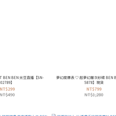
BEN BEN 米豆直播【SN-
夢幻度爆表 ♡ 超夢幻層次紗裙 BEN B
02789】
5878】現貨
NT$299
NT$799
NT$490
NT$1,280