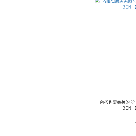
內搭也要美美的 ♡ 
BEN 