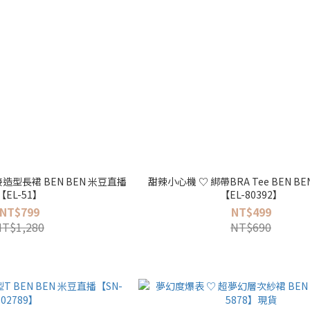
造型長裙 BEN BEN 米豆直播
甜辣小心機 ♡ 綁帶BRA Tee BEN BEN 米豆直播
【EL-51】
【EL-80392】
NT$799
NT$499
NT$1,280
NT$690