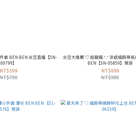
套 BEN BEN 米豆直播【SN-
米豆大推薦 ♡ 超顯瘦.ᐟ.ᐟ 涼感細肩帶長
00799】
BEN【SN-05859】現貨
NT$599
NT$699
NT$790
NT$980