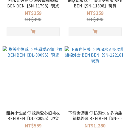
舒服又好穿 ♡ 麂皮魔術短褲
俐落都會感 ♡ 魔術皮短褲 BEN
BEN BEN【SN-11798】現貨
BEN【SN-11898】現貨
NT$359
NT$359
NT$490
NT$490
甜美小性感 ♡ 挖肩愛心釦毛衣
下雪也保暖 ♡ 防潑水💧多功能
BEN BEN【DL-80095】現貨
鋪棉外套 BEN BEN【SN-
12218】現貨
NT$559
NT$1,280