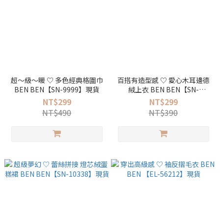
超～級～暖 ♡ 多色經典格圍巾
百搭有造型感 ♡ 愛心木耳邊德
BEN BEN【SN-9999】現貨
絨上衣 BEN BEN【SN-
12938】現貨
NT$299
NT$299
NT$490
NT$390