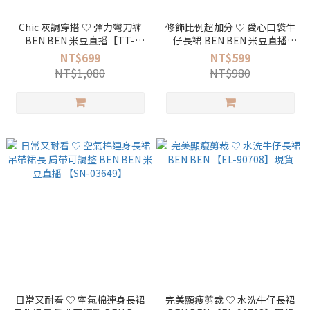
Chic 灰調穿搭 ♡ 彈力彎刀褲
修飾比例超加分 ♡ 愛心口袋牛
BEN BEN 米豆直播【TT-
仔長裙 BEN BEN 米豆直播
602022】
【SN-02639】現貨
NT$699
NT$599
NT$1,080
NT$980
日常又耐看 ♡ 空氣棉連身長裙
完美顯瘦剪裁 ♡ 水洗牛仔長裙