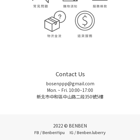
Contact Us
bosenppp@gmail.com
Mon. ~ Fri. 10:00~17:00
新北市中和區中山路二段350號5樓
2022 © BENBEN
FB / BenbenYipu
IG / Benben.luberry