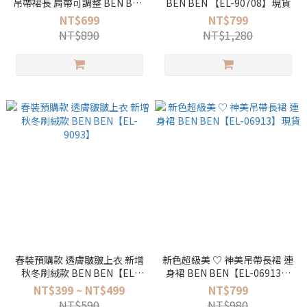
吊帶裙長 肩帶可調整 BEN BEN
BEN BEN 【EL-90708】現貨
米豆直播 【SN-03649】
NT$699
NT$799
NT$890
NT$1,280
春裝預購款 透膚皺皺上衣 新增
新色超級美 ♡ 神美吊帶長裙 連
秋冬刷絨款 BEN BEN【EL-
身裙 BEN BEN【EL-06913】
9093】
現貨
NT$399 ~ NT$499
NT$799
NT$590
NT$980