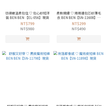
彷彿被溫柔包住 ♡ 包心紗短洋
柔軟親膚 ♡ 捲捲邊包芯紗薄毛
裝 BEN BEN 【EL-056】現貨
衣 BEN BEN【SN-11608】現
貨
NT$799
NT$299
NT$980
NT$490