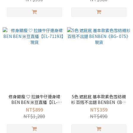
修身顯瘦 ♡ 拉鍊牛仔連身裙
5色 遮屁屁 基本款素色雪紡襯
BEN BEN 米豆直播【EL-
衫 百搭不出錯 BENBEN《BG-
71193】現貨
075》現貨
NT$899
NT$359
NT$1,280
NT$490