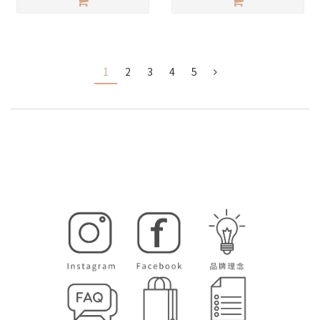
1
2
3
4
5