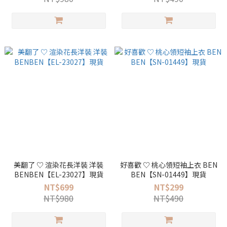
美翻了 ♡ 渲染花長洋裝 洋裝
好喜歡 ♡ 桃心領短袖上衣 BEN
BENBEN【EL-23027】現貨
BEN【SN-01449】現貨
NT$699
NT$299
NT$980
NT$490