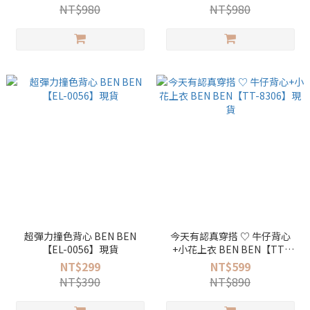
NT$980
NT$980
超彈力撞色背心 BEN BEN
今天有認真穿搭 ♡ 牛仔背心
【EL-0056】現貨
+小花上衣 BEN BEN【TT-
8306】現貨
NT$299
NT$599
NT$390
NT$890