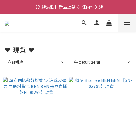
【連線直播】每週二 ~ 週五 𝟐𝟎:𝟎𝟎 詳見 𝑰𝑮 公告 
【免運活動】新品上架 ♡ 任兩件免運
【客服時段】平日 𝟏𝟎:𝟎𝟎 - 𝟏𝟕:𝟎𝟎 (例假日公休 敬請見諒)
【連線直播】每週二 ~ 週五 𝟐𝟎:𝟎𝟎 詳見 𝑰𝑮 公告 
❤️ 現貨 ❤️
商品排序
每頁顯示 24 個