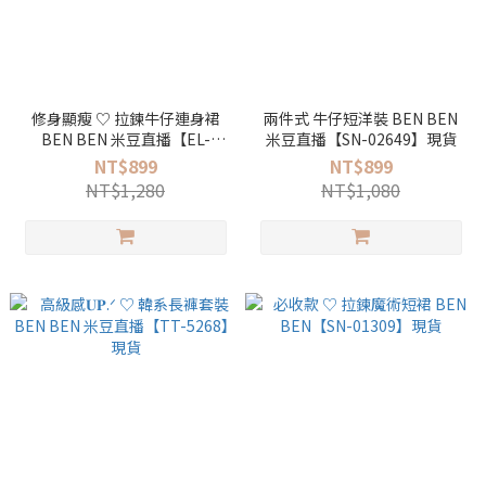
修身顯瘦 ♡ 拉鍊牛仔連身裙
兩件式 牛仔短洋裝 BEN BEN
BEN BEN 米豆直播【EL-
米豆直播【SN-02649】現貨
71193】現貨
NT$899
NT$899
NT$1,280
NT$1,080