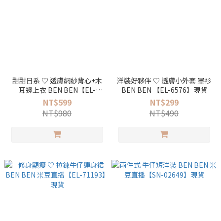
甜甜日系 ♡ 透膚網紗背心+木
洋裝好夥伴 ♡ 透膚小外套 罩衫
耳邊上衣 BEN BEN【EL-
BEN BEN 【EL-6576】現貨
82613】現貨
NT$599
NT$299
NT$980
NT$490