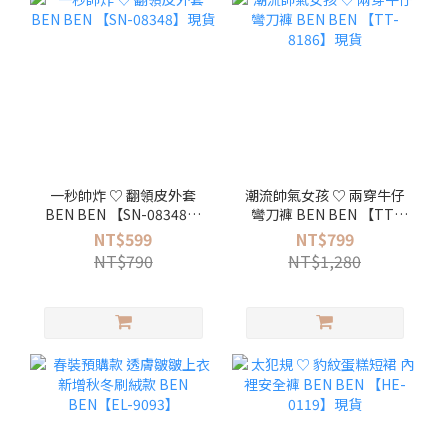
一秒帥炸 ♡ 翻領皮外套
潮流帥氣女孩 ♡ 兩穿牛仔
BEN BEN 【SN-08348】
彎刀褲 BEN BEN 【TT-
現貨
8186】現貨
NT$599
NT$799
NT$790
NT$1,280