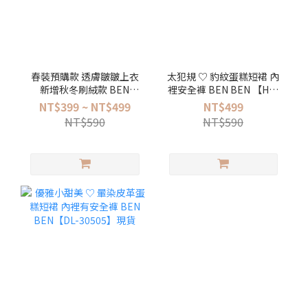
春裝預購款 透膚皺皺上衣
太犯規 ♡ 豹紋蛋糕短裙 內
新增秋冬刷絨款 BEN
裡安全褲 BEN BEN 【HE-
BEN【EL-9093】
0119】現貨
NT$399 ~ NT$499
NT$499
NT$590
NT$590