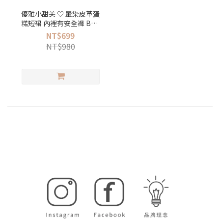
優雅小甜美 ♡ 暈染皮革蛋
糕短裙 內裡有安全褲 BEN
BEN【DL-30505】現貨
NT$699
NT$980