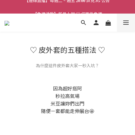
【連線直播】每週二 ~ 週五 𝟐𝟎:𝟎𝟎 詳見 𝑰𝑮 公告 
【免運活動】新品上架 ♡ 任兩件免運
【客服時段】平日 𝟏𝟎:𝟎𝟎 - 𝟏𝟕:𝟎𝟎 (例假日公休 敬請見諒)
【連線直播】每週二 ~ 週五 𝟐𝟎:𝟎𝟎 詳見 𝑰𝑮 公告 
♡ 皮外套的五種搭法 ♡
為什麼這件皮外套大家一秒入坑？
因為超好搭阿
秒拉高氣場
米豆讓妳們出門
隨便ㄧ套都能走伸展台🤩