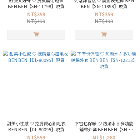
舒服又好穿 ♡ 麂皮魔術短褲
俐落都會感 ♡ 魔術皮短褲 BEN
BEN BEN【SN-11798】現貨
BEN【SN-11898】現貨
NT$359
NT$359
NT$490
NT$490
甜美小性感 ♡ 挖肩愛心釦毛衣
下雪也保暖 ♡ 防潑水💧多功能
BEN BEN【DL-80095】現貨
鋪棉外套 BEN BEN【SN-
12218】現貨
NT$559
NT$1,280