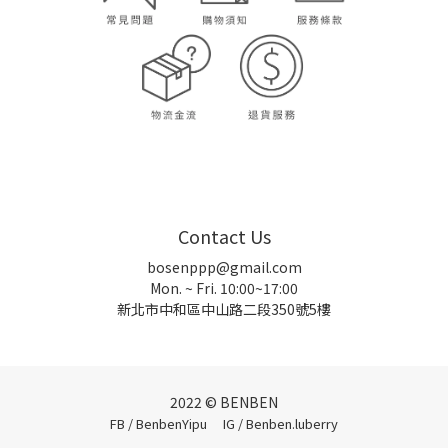
Contact Us
bosenppp@gmail.com
Mon. ~ Fri. 10:00~17:00
新北市中和區中山路二段350號5樓
2022 © BENBEN
FB / BenbenYipu
IG / Benben.luberry