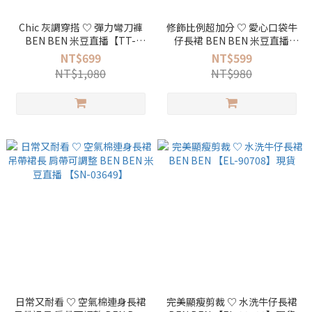
Chic 灰調穿搭 ♡ 彈力彎刀褲
修飾比例超加分 ♡ 愛心口袋牛
BEN BEN 米豆直播【TT-
仔長裙 BEN BEN 米豆直播
602022】
【SN-02639】現貨
NT$699
NT$599
NT$1,080
NT$980
日常又耐看 ♡ 空氣棉連身長裙
完美顯瘦剪裁 ♡ 水洗牛仔長裙