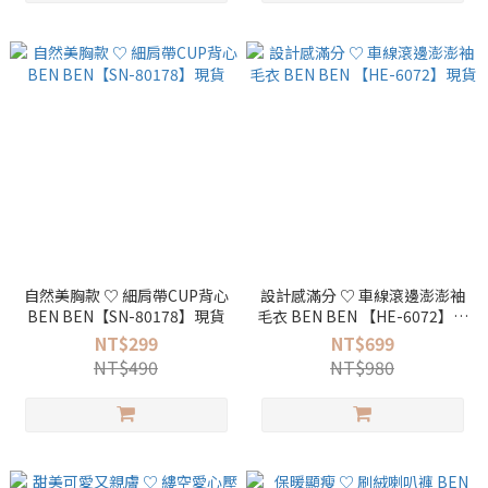
自然美胸款 ♡ 細肩帶CUP背心
設計感滿分 ♡ 車線滾邊澎澎袖
BEN BEN【SN-80178】現貨
毛衣 BEN BEN 【HE-6072】現
貨
NT$299
NT$699
NT$490
NT$980