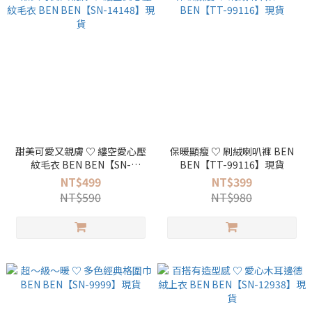
甜美可愛又親膚 ♡ 縷空愛心壓
保暖顯瘦 ♡ 刷絨喇叭褲 BEN
紋毛衣 BEN BEN【SN-
BEN【TT-99116】現貨
14148】現貨
NT$499
NT$399
NT$590
NT$980