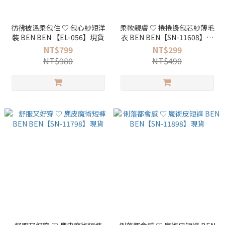
彷彿被溫柔包住 ♡ 包心紗短洋
柔軟親膚 ♡ 捲捲邊包芯紗薄毛
裝 BEN BEN 【EL-056】現貨
衣 BEN BEN【SN-11608】現
貨
NT$799
NT$299
NT$980
NT$490