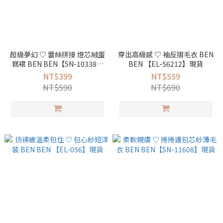
超級夢幻 ♡ 蕾絲拼接 燈芯絨蛋
穿出高級感 ♡ 袖反摺毛衣 BEN
糕裙 BEN BEN【SN-10338】
BEN 【EL-56212】現貨
現貨
NT$399
NT$559
NT$590
NT$690