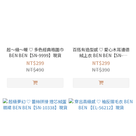
超～級～暖 ♡ 多色經典格圍巾
百搭有造型感 ♡ 愛心木耳邊德
BEN BEN【SN-9999】現貨
絨上衣 BEN BEN【SN-
12938】現貨
NT$299
NT$299
NT$490
NT$390