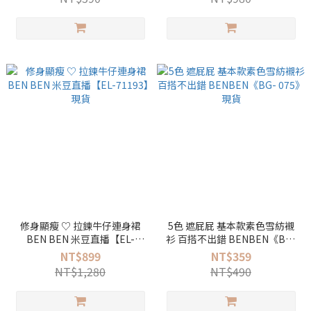
修身顯瘦 ♡ 拉鍊牛仔連身裙
5色 遮屁屁 基本款素色雪紡襯
BEN BEN 米豆直播【EL-
衫 百搭不出錯 BENBEN《BG-
71193】現貨
075》現貨
NT$899
NT$359
NT$1,280
NT$490