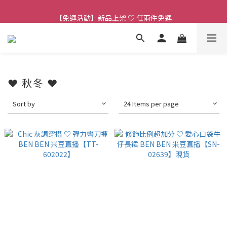
【連線直播】每週二 ~ 週五 𝟐𝟎:𝟎𝟎 詳見 𝑰𝑮 公告 
【免運活動】新品上架 ♡ 任兩件免運
【客服時段】平日 𝟏𝟎:𝟎𝟎 - 𝟏𝟕:𝟎𝟎 (例假日公休 敬請見諒)
【連線直播】每週二 ~ 週五 𝟐𝟎:𝟎𝟎 詳見 𝑰𝑮 公告 
❤ 秋冬 ❤
Sort by
24 Items per page