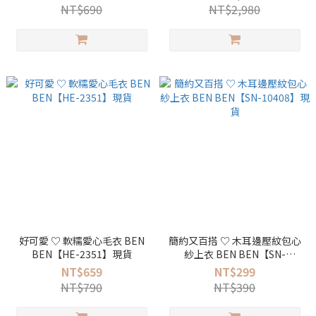
NT$690
NT$2,980
好可愛 ♡ 軟糯愛心毛衣 BEN
簡約又百搭 ♡ 木耳邊壓紋包心
BEN【HE-2351】現貨
紗上衣 BEN BEN【SN-
10408】現貨
NT$659
NT$299
NT$790
NT$390