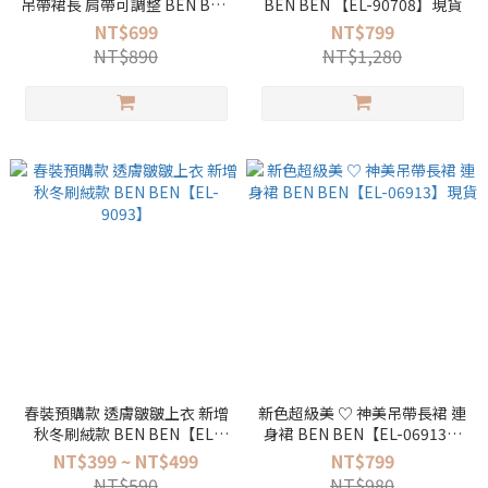
吊帶裙長 肩帶可調整 BEN BEN
BEN BEN 【EL-90708】現貨
米豆直播 【SN-03649】
NT$699
NT$799
NT$890
NT$1,280
春裝預購款 透膚皺皺上衣 新增
新色超級美 ♡ 神美吊帶長裙 連
秋冬刷絨款 BEN BEN【EL-
身裙 BEN BEN【EL-06913】
9093】
現貨
NT$399 ~ NT$499
NT$799
NT$590
NT$980