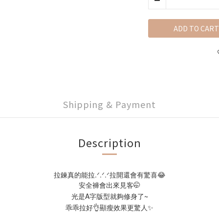
ADD TO CART
Shipping & Payment
Description
拉鍊真的能拉.ᐟ.ᐟ.ᐟ拉開還會有驚喜😂
安全褲會出來見客🤭
光是A字版型就夠修身了~
乖乖拉好👌顯瘦效果更驚人✨