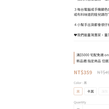
３每台電腦或手機顯色
或布料味道的妞兒請勿
４小幫手出貨都會很仔
❤️我們是臺灣賣家，臺
滿$5000 宅配免運 on 
新品週 指定商品 任選2件免
NT$359
NT$4
Color
: 黑
黑
卡其
深灰
Quantity