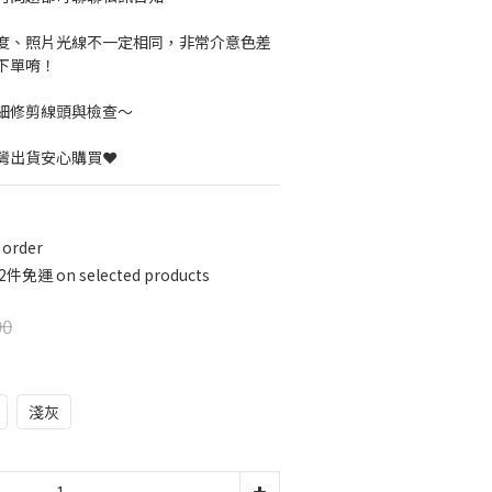
度、照片光線不一定相同，非常介意色差
下單唷！
細修剪線頭與檢查～
灣出貨安心購買❤️
order
運 on selected products
90
淺灰