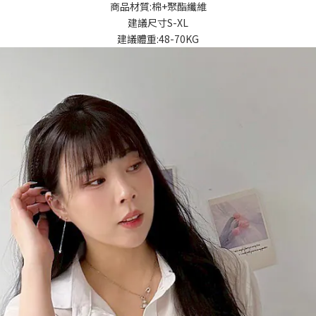
商品材質:棉+聚酯纖維
建議尺寸S-XL
建議體重:48-70KG