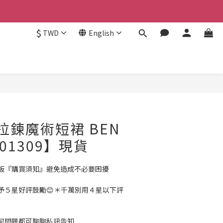
$
TWD
English
BUY NOW
拉鍊魔術短裙 BEN
-01309】現貨
板『購買須知』避免造成不必要困擾
予５星好評鼓勵😊＊千萬別用４星以下評
何問題都可聊聊私訊告知