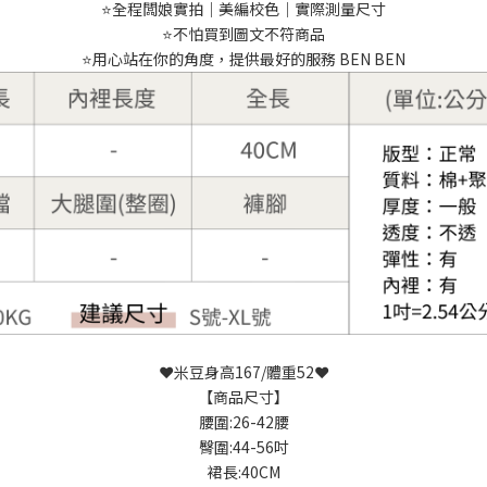
⭐️全程闆娘實拍｜美編校色｜實際測量尺寸
⭐️不怕買到圖文不符商品
⭐️用心站在你的角度，提供最好的服務 BEN BEN
❤️米豆身高167/體重52❤️
【商品尺寸】
腰圍:26-42腰
臀圍:44-56吋
裙長:40CM