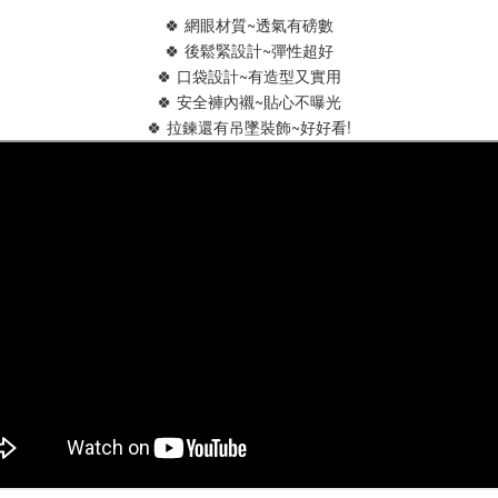
🍀 網眼材質~透氣有磅數
🍀 後鬆緊設計~彈性超好
🍀 口袋設計~有造型又實用
🍀 安全褲內襯~貼心不曝光
🍀 拉鍊還有吊墜裝飾~好好看!