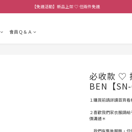
【連線直播】每週二 ~ 週五 𝟐𝟎:𝟎𝟎 詳見 𝑰𝑮 公告 
【免運活動】新品上架 ♡ 任兩件免運
【客服時段】平日 𝟏𝟎:𝟎𝟎 - 𝟏𝟕:𝟎𝟎 (例假日公休 敬請見諒)
會員Ｑ＆Ａ
【連線直播】每週二 ~ 週五 𝟐𝟎:𝟎𝟎 詳見 𝑰𝑮 公告 
必收款 ♡ 
BEN【SN
１購買前請詳讀首頁看
２喜歡我們家衣服請給
價溝通＊
　我們有售後服務，任