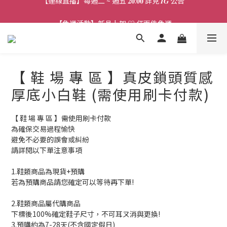
【連線直播】每週二 ~ 週五 𝟐𝟎:𝟎𝟎 詳見 𝑰𝑮 公告 
【免運活動】新品上架 ♡ 任兩件免運
【客服時段】平日 𝟏𝟎:𝟎𝟎 - 𝟏𝟕:𝟎𝟎 (例假日公休 敬請見諒)
【連線直播】每週二 ~ 週五 𝟐𝟎:𝟎𝟎 詳見 𝑰𝑮 公告 
【 鞋 場 專 區 】真皮鎖頭質感
厚底小白鞋 (需使用刷卡付款)
【 鞋 場 專 區 】需使用刷卡付款
為確保交易過程愉快
避免不必要的誤會或糾紛
請詳閱以下單注意事項
1.鞋類商品為現貨+預購
若為預購商品請您確定可以等待再下單!
2.鞋類商品屬代購商品
下標後100%確定鞋子尺寸，不可耳ㄡ消與更換!
3.預購約為7-28天(不含國定假日)