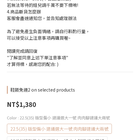
若無法等待的妞兒請千萬不要下標唷!
4.商品斷貨怎麼辦
客服會盡速通知您，並告知處理辦法
為了避免產生負面情緒，請自行斟酌行量，
可以接受以上注意事項再購買喔~
閱讀完成請回復
"了解並同意上述下單注意事項"
才算得標，感謝您的配合: )
鞋類免運2 on selected products
NT$1,380
Color
: 22.5(35) 版型偏小 建議選大一號 肉肉腳建議大兩號
22.5(35) 版型偏小 建議選大一號 肉肉腳建議大兩號