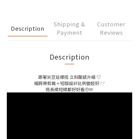
Shipping &
Customer
Description
Payment
Reviews
Description
跟著米豆這樣搭 立刻甜感升級 ♡
細肩帶剪裁＋短版設計比例變超好.ᐟ.ᐟ
搭長裙短裙都好好看🥺🫶