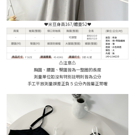
❤️米豆身高167/體重52❤️
⚠️注意⚠️
胸圍、腰圍、臀圍皆為一整圈的長度
測量單位如沒有特別註明則皆為公分
手工平放測量誤差正負５公分內皆屬正常喔