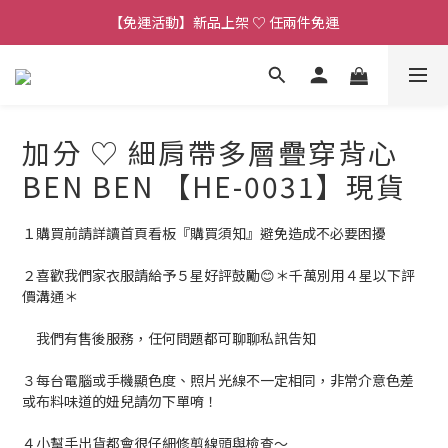
【連線直播】每週二 ~ 週五 𝟐𝟎:𝟎𝟎 詳見 𝑰𝑮 公告 
【免運活動】新品上架 ♡ 任兩件免運
【客服時段】平日 𝟏𝟎:𝟎𝟎 - 𝟏𝟕:𝟎𝟎 (例假日公休 敬請見諒)
【連線直播】每週二 ~ 週五 𝟐𝟎:𝟎𝟎 詳見 𝑰𝑮 公告 
加分 ♡ 細肩帶多層疊穿背心
BEN BEN 【HE-0031】現貨
１購買前請詳讀首頁看板『購買須知』避免造成不必要困擾
２喜歡我們家衣服請給予５星好評鼓勵😊＊千萬別用４星以下評
價溝通＊
　我們有售後服務，任何問題都可聊聊私訊告知
３每台電腦或手機顯色度、照片光線不一定相同，非常介意色差
或布料味道的妞兒請勿下單唷！
４小幫手出貨都會很仔細修剪線頭與檢查～