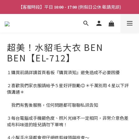
【客服時段】平日 𝟏𝟎:𝟎𝟎 - 𝟏𝟕:𝟎𝟎 (例假日公休 敬請見諒)
【連線直播】每週二 ~ 週五 𝟐𝟎:𝟎𝟎 詳見 𝑰𝑮 公告 
【連線直播】每週二 ~ 週五 𝟐𝟎:𝟎𝟎 詳見 𝑰𝑮 公告 
超美！水貂毛大衣 BEN
BEN【EL-712】
１購買前請詳讀首頁看板『購買須知』避免造成不必要困擾
２喜歡我們家衣服請給予５星好評鼓勵😊＊千萬別用４星以下評
價溝通＊
　我們有售後服務，任何問題都可聊聊私訊告知
３每台電腦或手機顯色度、照片光線不一定相同，非常介意色差
或布料味道的妞兒請勿下單唷！
４小幫手出貨都會很仔細修剪線頭與檢查～