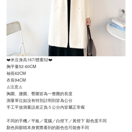
❤️米豆身高167/體重52❤️
胸平量52-60CM
袖長62CM
衣長94CM
⚠️注意⚠️
胸圍、腰圍、臀圍皆為一整圈的長度
測量單位如沒有特別註明則皆為公分
手工平放測量誤差正負５公分內皆屬正常喔
不同的手機／平板／電腦／白燈下／黃燈下 顯色度不同
顏色與眼睛本身實際看到的顏色也可能會不同