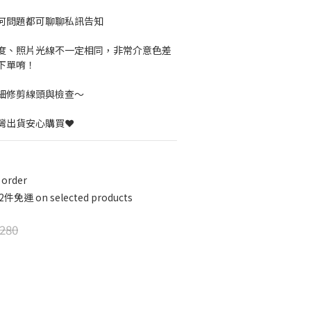
何問題都可聊聊私訊告知
度、照片光線不一定相同，非常介意色差
下單唷！
細修剪線頭與檢查～
灣出貨安心購買❤️
order
運 on selected products
280