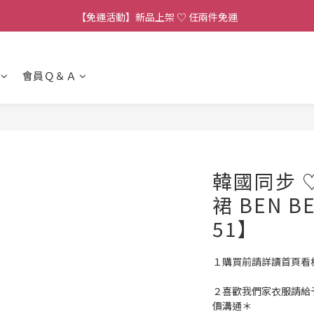
【連線直播】每週二 ~ 週五 𝟐𝟎:𝟎𝟎 詳見 𝑰𝑮 公告 
【免運活動】新品上架 ♡ 任兩件免運
【客服時段】平日 𝟏𝟎:𝟎𝟎 - 𝟏𝟕:𝟎𝟎 (例假日公休 敬請見諒)
會員Ｑ＆Ａ
【連線直播】每週二 ~ 週五 𝟐𝟎:𝟎𝟎 詳見 𝑰𝑮 公告 
韓國同步 
裙 BEN 
51】
１購買前請詳讀首頁看
２喜歡我們家衣服請給
價溝通＊