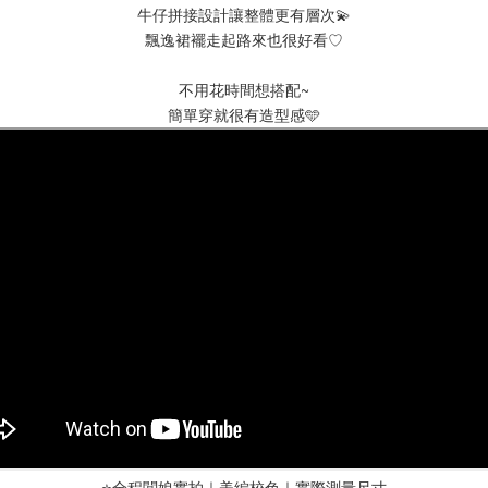
牛仔拼接設計讓整體更有層次💫
飄逸裙襬走起路來也很好看♡
不用花時間想搭配~
簡單穿就很有造型感🩵
⭐️全程闆娘實拍｜美編校色｜實際測量尺寸