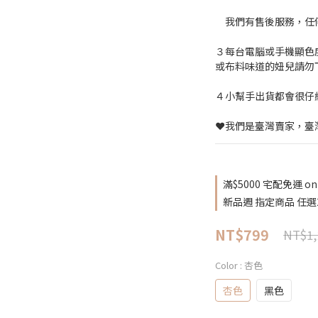
　我們有售後服務，任
３每台電腦或手機顯色
或布料味道的妞兒請勿
４小幫手出貨都會很仔
❤️我們是臺灣賣家，臺
滿$5000 宅配免運 on 
新品週 指定商品 任選2件免
NT$799
NT$1,
Color
: 杏色
杏色
黑色