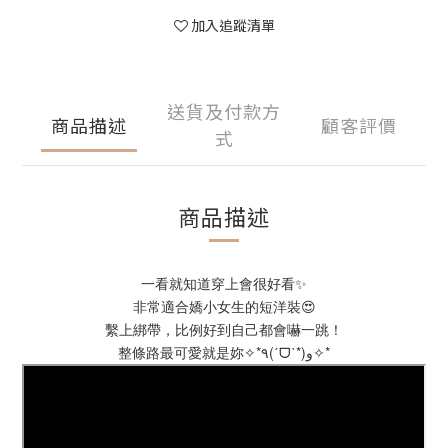
加入追蹤清單
送貨及付款方
商品描述
顧客評價
式
商品描述
一看就知道穿上會很好看✨
非常適合嬌小女生的短洋裝😍
繫上綁帶，比例好到自己都會嚇一跳！
整條路最可愛就是妳✧*٩(ˊᗜˋ*)و✧*