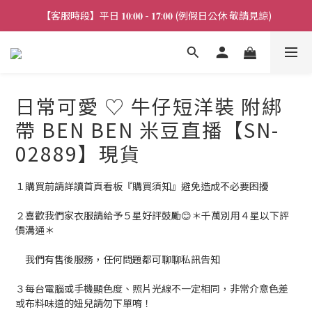
【客服時段】平日 𝟏𝟎:𝟎𝟎 - 𝟏𝟕:𝟎𝟎 (例假日公休 敬請見諒)
【連線直播】每週二 ~ 週五 𝟐𝟎:𝟎𝟎 詳見 𝑰𝑮 公告 
【連線直播】每週二 ~ 週五 𝟐𝟎:𝟎𝟎 詳見 𝑰𝑮 公告 
日常可愛 ♡ 牛仔短洋裝 附綁
帶 BEN BEN 米豆直播【SN-
02889】現貨
１購買前請詳讀首頁看板『購買須知』避免造成不必要困擾
２喜歡我們家衣服請給予５星好評鼓勵😊＊千萬別用４星以下評
價溝通＊
　我們有售後服務，任何問題都可聊聊私訊告知
３每台電腦或手機顯色度、照片光線不一定相同，非常介意色差
或布料味道的妞兒請勿下單唷！