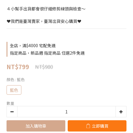
４小幫手出貨都會很仔細修剪線頭與檢查～
❤️我們是臺灣賣家，臺灣出貨安心購買❤️
全店，滿$4000 宅配免運
指定商品，新品週 指定商品 任選2件免運
NT$799
NT$980
顏色
: 藍色
藍色
數量
加入購物車
立即購買