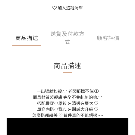
加入追蹤清單
送貨及付款方
商品描述
顧客評價
式
商品描述
一出場就秒殺.ᐟ.ᐟ 老闆都擋不住XD
而且材質超親膚 完全不會刺刺的唷.ᐟ.ᐟ
搭配疊穿小罩衫 ➤ 清透有層次 ♡
單穿內搭小背心 ➤ 甜感大升級 ♡
怎麼搭都超美 ♡ 這件真的不能錯過 ~~