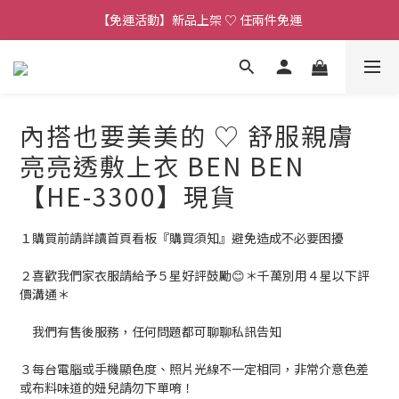
【連線直播】每週二 ~ 週五 𝟐𝟎:𝟎𝟎 詳見 𝑰𝑮 公告 
【免運活動】新品上架 ♡ 任兩件免運
【客服時段】平日 𝟏𝟎:𝟎𝟎 - 𝟏𝟕:𝟎𝟎 (例假日公休 敬請見諒)
【連線直播】每週二 ~ 週五 𝟐𝟎:𝟎𝟎 詳見 𝑰𝑮 公告 
內搭也要美美的 ♡ 舒服親膚
亮亮透敷上衣 BEN BEN
【HE-3300】現貨
１購買前請詳讀首頁看板『購買須知』避免造成不必要困擾
２喜歡我們家衣服請給予５星好評鼓勵😊＊千萬別用４星以下評
價溝通＊
　我們有售後服務，任何問題都可聊聊私訊告知
３每台電腦或手機顯色度、照片光線不一定相同，非常介意色差
或布料味道的妞兒請勿下單唷！