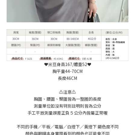
❤️米豆身高167/體重52❤️
胸平量44-70CM
長度46CM
⚠️注意⚠️
胸圍、腰圍、臀圍皆為一整圈的長度
測量單位如沒有特別註明則皆為公分
手工平放測量誤差正負５公分內皆屬正常喔
不同的手機／平板／電腦／白燈下／黃燈下 顯色度不同
顏色與眼睛本身實際看到的顏色也可能會不同