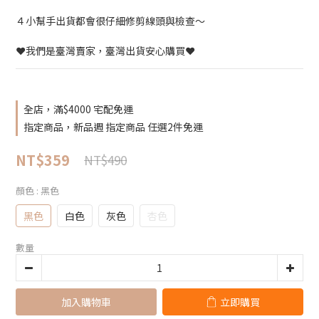
４小幫手出貨都會很仔細修剪線頭與檢查～
❤️我們是臺灣賣家，臺灣出貨安心購買❤️
全店，滿$4000 宅配免運
指定商品，新品週 指定商品 任選2件免運
NT$359
NT$490
顏色
: 黑色
黑色
白色
灰色
杏色
數量
加入購物車
立即購買