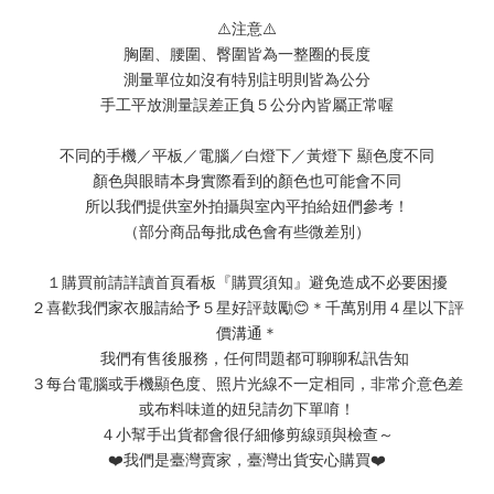
⚠️注意⚠️
胸圍、腰圍、臀圍皆為一整圈的長度
測量單位如沒有特別註明則皆為公分
手工平放測量誤差正負５公分內皆屬正常喔
不同的手機／平板／電腦／白燈下／黃燈下 顯色度不同
顏色與眼睛本身實際看到的顏色也可能會不同
所以我們提供室外拍攝與室內平拍給妞們參考！
（部分商品每批成色會有些微差別）
１購買前請詳讀首頁看板『購買須知』避免造成不必要困擾
２喜歡我們家衣服請給予５星好評鼓勵😊＊千萬別用４星以下評
價溝通＊
我們有售後服務，任何問題都可聊聊私訊告知
３每台電腦或手機顯色度、照片光線不一定相同，非常介意色差
或布料味道的妞兒請勿下單唷！
４小幫手出貨都會很仔細修剪線頭與檢查～
❤️我們是臺灣賣家，臺灣出貨安心購買❤️