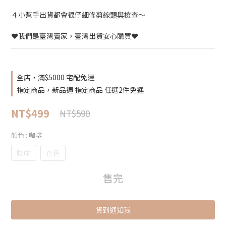
４小幫手出貨都會很仔細修剪線頭與檢查～
❤️我們是臺灣賣家，臺灣出貨安心購買❤️
全店，滿$5000 宅配免運
指定商品，新品週 指定商品 任選2件免運
NT$499
NT$590
顏色
: 咖啡
咖啡
杏色
售完
貨到通知我