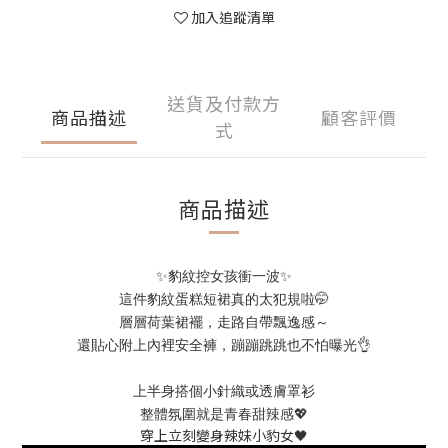
加入追蹤清單
送貨及付款方
商品描述
顧客評價
式
商品描述
✨豹紋控女孩衝一波✨
這件豹紋蛋糕短裙真的太犯規啦🤭
層層荷葉裙襬，走路自帶飄逸感～
還貼心附上內裡安全褲，蹦蹦跳跳也不怕曝光👌
上半身搭個小針織或透膚罩衫
整體氛圍就是青春甜辣感💖
穿上立刻變身辣妹小豹女🖤