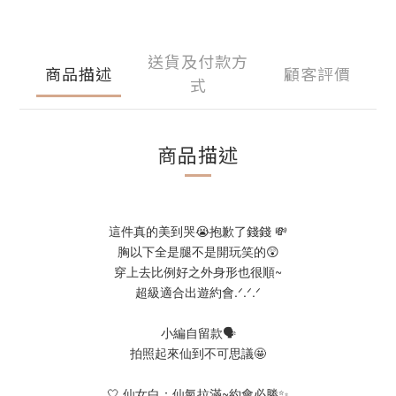
送貨及付款方
商品描述
顧客評價
式
商品描述
這件真的美到哭😭抱歉了錢錢 💸
胸以下全是腿不是開玩笑的😲
穿上去比例好之外身形也很順~
超級適合出遊約會.ᐟ.ᐟ.ᐟ
小編自留款🗣️
拍照起來仙到不可思議🤩
🤍 仙女白：仙氣拉滿~約會必勝✨