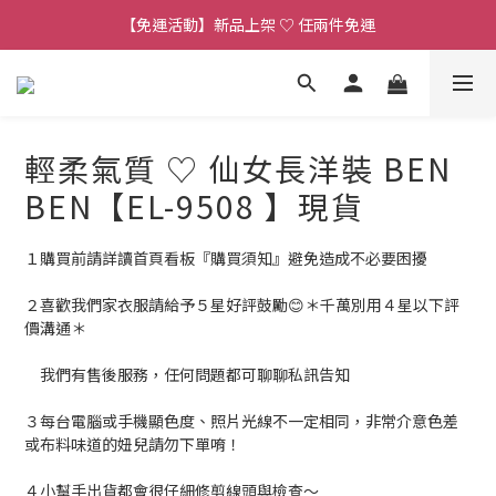
【免運活動】新品上架 ♡ 任兩件免運
【連線直播】每週二 ~ 週五 𝟐𝟎:𝟎𝟎 詳見 𝑰𝑮 公告 
【客服時段】平日 𝟏𝟎:𝟎𝟎 - 𝟏𝟕:𝟎𝟎 (例假日公休 敬請見諒)
【連線直播】每週二 ~ 週五 𝟐𝟎:𝟎𝟎 詳見 𝑰𝑮 公告 
輕柔氣質 ♡ 仙女長洋裝 BEN
BEN【EL-9508 】現貨
１購買前請詳讀首頁看板『購買須知』避免造成不必要困擾
２喜歡我們家衣服請給予５星好評鼓勵😊＊千萬別用４星以下評
價溝通＊
　我們有售後服務，任何問題都可聊聊私訊告知
３每台電腦或手機顯色度、照片光線不一定相同，非常介意色差
或布料味道的妞兒請勿下單唷！
４小幫手出貨都會很仔細修剪線頭與檢查～