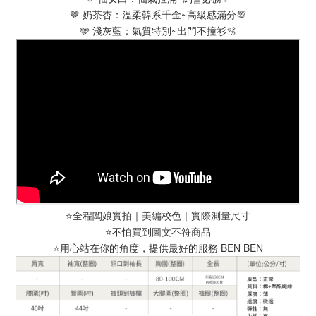
🤎 奶茶杏：溫柔韓系千金~高級感滿分💯
🩵 淺灰藍：氣質特別~出門不撞衫🫧
⭐️全程闆娘實拍｜美編校色｜實際測量尺寸
⭐️不怕買到圖文不符商品
⭐️用心站在你的角度，提供最好的服務 BEN BEN