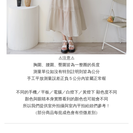
⚠️注意⚠️
胸圍、腰圍、臀圍皆為一整圈的長度
測量單位如沒有特別註明則皆為公分
手工平放測量誤差正負５公分內皆屬正常喔
不同的手機／平板／電腦／白燈下／黃燈下 顯色度不同
顏色與眼睛本身實際看到的顏色也可能會不同
所以我們提供室外拍攝與室內平拍給妞們參考！
（部分商品每批成色會有些微差別）