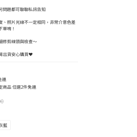
何問題都可聊聊私訊告知
度、照片光線不一定相同，非常介意色差
下單唷！
細修剪線頭與檢查～
灣出貨安心購買❤️
免運
定商品 任選2件免運
90
灰藍