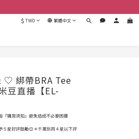
$
TWD
繁體中文
立即購買
♡ 綁帶BRA Tee
N 米豆直播【EL-
板『購買須知』避免造成不必要困擾
予５星好評鼓勵😊＊千萬別用４星以下評