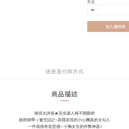
數量
加入購物車
送貨及付款方式
商品描述
辣得太誇張🔥完全讓人移不開眼🫣
繞脖綁帶＋簍空設計~若隱若現的小心機真的太勾人
 一件就很有造型感✨小胸女生的作弊神器√