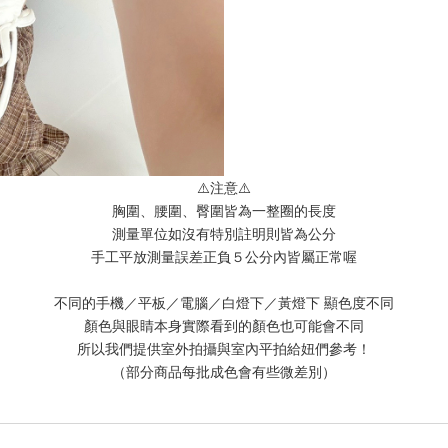
⚠️注意⚠️
胸圍、腰圍、臀圍皆為一整圈的長度
測量單位如沒有特別註明則皆為公分
手工平放測量誤差正負５公分內皆屬正常喔
不同的手機／平板／電腦／白燈下／黃燈下 顯色度不同
顏色與眼睛本身實際看到的顏色也可能會不同
所以我們提供室外拍攝與室內平拍給妞們參考！
（部分商品每批成色會有些微差別）