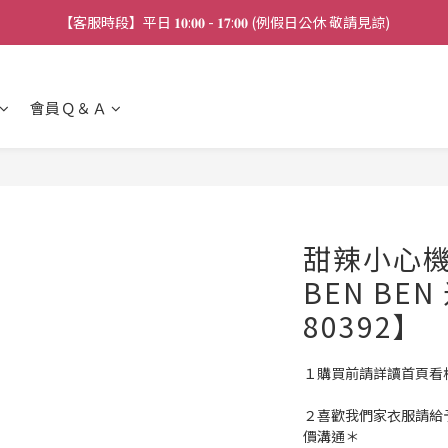
【客服時段】平日 𝟏𝟎:𝟎𝟎 - 𝟏𝟕:𝟎𝟎 (例假日公休 敬請見諒)
【連線直播】每週二 ~ 週五 𝟐𝟎:𝟎𝟎 詳見 𝑰𝑮 公告 
【連線直播】每週二 ~ 週五 𝟐𝟎:𝟎𝟎 詳見 𝑰𝑮 公告 
會員Ｑ＆Ａ
甜辣小心機 
BEN BE
80392】
１購買前請詳讀首頁看
２喜歡我們家衣服請給
價溝通＊