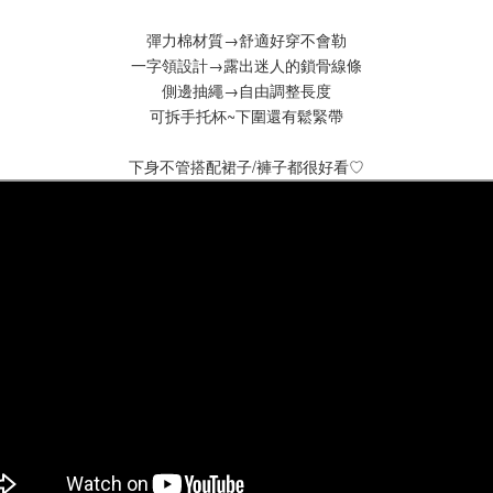
彈力棉材質→舒適好穿不會勒
一字領設計→露出迷人的鎖骨線條
側邊抽繩→自由調整長度
可拆手托杯~下圍還有鬆緊帶
下身不管搭配裙子/褲子都很好看♡