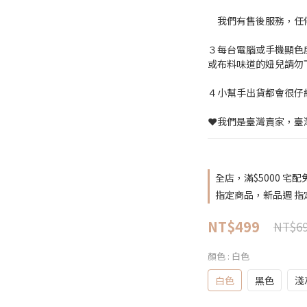
　我們有售後服務，任
３每台電腦或手機顯色
或布料味道的妞兒請勿
４小幫手出貨都會很仔
❤️我們是臺灣賣家，臺
全店，滿$5000 宅配
指定商品，新品週 指
NT$499
NT$6
顏色
: 白色
白色
黑色
淺