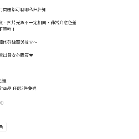
何問題都可聊聊私訊告知
度、照片光線不一定相同，非常介意色差
下單唷！
細修剪線頭與檢查～
灣出貨安心購買❤️
免運
定商品 任選2件免運
90
色