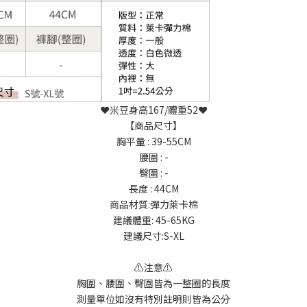
❤️米豆身高167/體重52❤️
【商品尺寸】
胸平量 : 39-55CM
腰圍 : -
臀圍 : -
長度 : 44CM
商品材質:彈力萊卡棉
建議體重: 45-65KG
建議尺寸:S-XL
⚠️注意⚠️
胸圍、腰圍、臀圍皆為一整圈的長度
測量單位如沒有特別註明則皆為公分