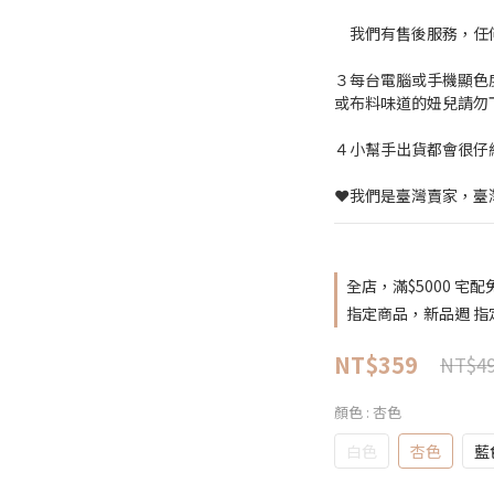
　我們有售後服務，任
３每台電腦或手機顯色
或布料味道的妞兒請勿
４小幫手出貨都會很仔
❤️我們是臺灣賣家，臺
全店，滿$5000 宅配
指定商品，新品週 指
NT$359
NT$4
顏色
: 杏色
白色
杏色
藍