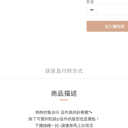
數量
加入購物車
送貨及付款方式
商品描述
狗狗控集合🐶 這件真的好療癒🐾
除了可愛到犯規ღ這件的版型也是重點！
下擺抽繩一拉~讓腰身馬上出現👏