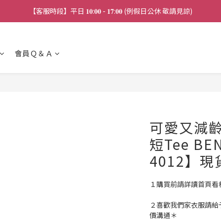
【客服時段】平日 𝟏𝟎:𝟎𝟎 - 𝟏𝟕:𝟎𝟎 (例假日公休 敬請見諒)
【連線直播】每週二 ~ 週五 𝟐𝟎:𝟎𝟎 詳見 𝑰𝑮 公告 
【連線直播】每週二 ~ 週五 𝟐𝟎:𝟎𝟎 詳見 𝑰𝑮 公告 
會員Ｑ＆Ａ
可愛又減齡
短Tee BEN
4012】現
１購買前請詳讀首頁看
２喜歡我們家衣服請給
價溝通＊