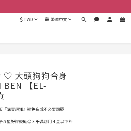
$
TWD
繁體中文
立即購買
 ♡ 大頭狗狗合身
 BEN 【EL-
貨
板『購買須知』避免造成不必要困擾
予５星好評鼓勵😊＊千萬別用４星以下評