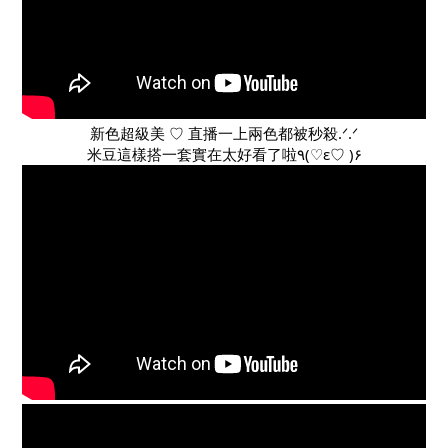
新色超級美 ♡ 直播一上兩色都被秒殺.ᐟ.ᐟ
米豆這樣搭一套實在太好看了啦٩(♡ε♡ )۶