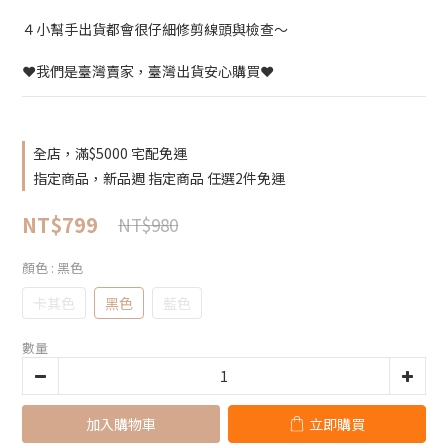
４小幫手出貨都會很仔細修剪線頭與檢查～
❤️我們是臺灣賣家，臺灣出貨安心購買❤️
全店，滿$5000 宅配免運
指定商品，新品週 指定商品 任選2件免運
NT$799
NT$980
顏色
: 黑色
卡其色
黑色
藍色
數量
加入購物車
立即購買