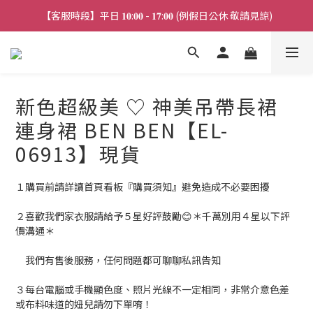
【客服時段】平日 𝟏𝟎:𝟎𝟎 - 𝟏𝟕:𝟎𝟎 (例假日公休 敬請見諒)
【連線直播】每週二 ~ 週五 𝟐𝟎:𝟎𝟎 詳見 𝑰𝑮 公告 
【連線直播】每週二 ~ 週五 𝟐𝟎:𝟎𝟎 詳見 𝑰𝑮 公告 
新色超級美 ♡ 神美吊帶長裙
連身裙 BEN BEN【EL-
06913】現貨
１購買前請詳讀首頁看板『購買須知』避免造成不必要困擾
２喜歡我們家衣服請給予５星好評鼓勵😊＊千萬別用４星以下評
價溝通＊
　我們有售後服務，任何問題都可聊聊私訊告知
３每台電腦或手機顯色度、照片光線不一定相同，非常介意色差
或布料味道的妞兒請勿下單唷！