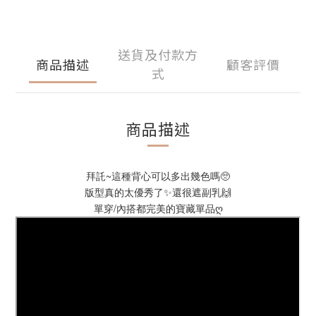
送貨及付款方
商品描述
顧客評價
式
商品描述
拜託~這種背心可以多出幾色嗎🥺
版型真的太優秀了✨還很遮副乳🙌
單穿/內搭都完美的寶藏單品ღ