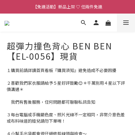
【連線直播】每週二 ~ 週五 𝟐𝟎:𝟎𝟎 詳見 𝑰𝑮 公告 
【免運活動】新品上架 ♡ 任兩件免運
【客服時段】平日 𝟏𝟎:𝟎𝟎 - 𝟏𝟕:𝟎𝟎 (例假日公休 敬請見諒)
【連線直播】每週二 ~ 週五 𝟐𝟎:𝟎𝟎 詳見 𝑰𝑮 公告 
超彈力撞色背心 BEN BEN
【EL-0056】現貨
１購買前請詳讀首頁看板『購買須知』避免造成不必要困擾
２喜歡我們家衣服請給予５星好評鼓勵😊＊千萬別用４星以下評
價溝通＊
　我們有售後服務，任何問題都可聊聊私訊告知
３每台電腦或手機顯色度、照片光線不一定相同，非常介意色差
或布料味道的妞兒請勿下單唷！
４小幫手出貨都會很仔細修剪線頭與檢查～