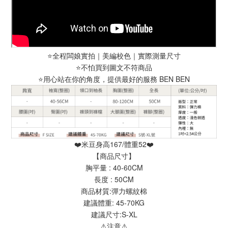
⭐️全程闆娘實拍｜美編校色｜實際測量尺寸
⭐️不怕買到圖文不符商品
⭐️用心站在你的角度，提供最好的服務 BEN BEN
❤️米豆身高167/體重52❤️
【商品尺寸】
胸平量 : 40-60CM
長度 : 50CM
商品材質:彈力螺紋棉
建議體重: 45-70KG
建議尺寸:S-XL
⚠️注意⚠️