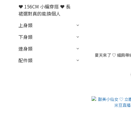
❤ 156CM 小編穿搭 ❤ 長
裙選對真的能換個人
上身類
下身類
連身類
夏天來了 ♡ 細肩帶繞
配件類