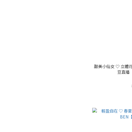
甜美小仙女 ♡ 立體花
豆直播【