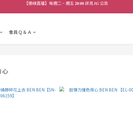
【連線直播】每週二 ~ 週五 𝟐𝟎:𝟎𝟎 詳見 𝑰𝑮 公告 
【免運活動】新品上架 ♡ 任兩件免運
【客服時段】平日 𝟏𝟎:𝟎𝟎 - 𝟏𝟕:𝟎𝟎 (例假日公休 敬請見諒)
會員Ｑ＆Ａ
【連線直播】每週二 ~ 週五 𝟐𝟎:𝟎𝟎 詳見 𝑰𝑮 公告 
背心