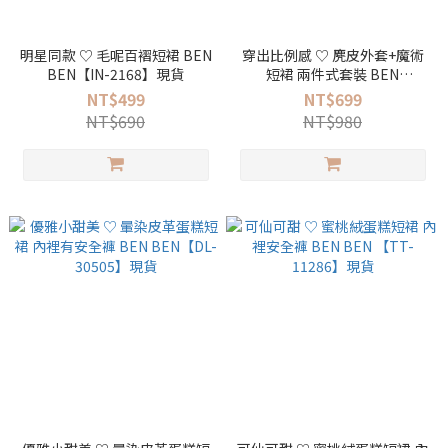
明星同款 ♡ 毛呢百褶短裙 BEN
穿出比例感 ♡ 麂皮外套+魔術
BEN【IN-2168】現貨
短裙 兩件式套裝 BEN
BEN【SN-11258】現貨
NT$499
NT$699
NT$690
NT$980