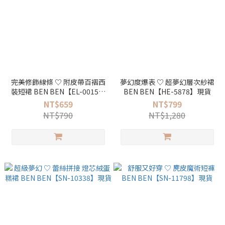
完美修飾線條 ♡ 附皮帶百褶西
夢幻度爆表 ♡ 超夢幻層次紗裙
裝短裙 BEN BEN【EL-0015】
BEN BEN【HE-5878】現貨
現貨
NT$659
NT$799
NT$790
NT$1,280